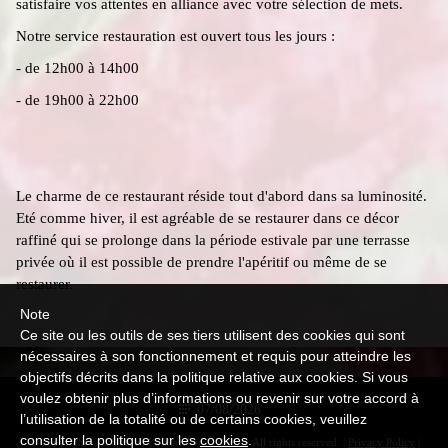
satisfaire vos attentes en alliance avec votre sélection de mets.
Notre service restauration est ouvert tous les jours :
- de 12h00 à 14h00
- de 19h00 à 22h00
Le charme de ce restaurant réside tout d'abord dans sa luminosité.
Eté comme hiver, il est agréable de se restaurer dans ce décor
raffiné qui se prolonge dans la période estivale par une terrasse
privée où il est possible de prendre l'apéritif ou même de se
restaurer.
Note
Ce site ou les outils de ses tiers utilisent des cookies qui sont
nécessaires à son fonctionnement et requis pour atteindre les
objectifs décrits dans la politique relative aux cookies. Si vous
voulez obtenir plus d’informations ou revenir sur votre accord à
07/08/2026
l’utilisation de la totalité ou de certains cookies, veuillez
consulter la politique sur les
cookies
.
© Copyright 2026 Hôtel La Bertelière - Rouen. All rights reserved. |
Privacy Policy
|